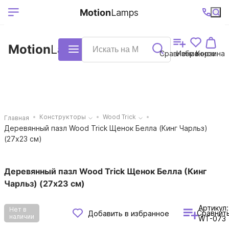
Выберите ваш
Ваш регион
+7 (495)740-
График
Motion
Lamps
доставки
38-68
работы
город
Motion
Lamps
Каталог
Сравнение
Избранное
Корзина
Конструкторы
Wood Trick
Главная
Деревянный пазл Wood Trick Щенок Белла (Кинг Чарльз)
(27x23 см)
Деревянный пазл Wood Trick Щенок Белла (Кинг
Чарльз) (27x23 см)
Артикул:
Нет в
Сравнит
Добавить в избранное
наличии
WT-073