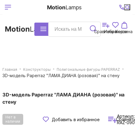
Выберите ваш
Ваш регион
+7 (495)740-
График
Motion
Lamps
доставки
38-68
работы
город
Motion
Lamps
Каталог
Сравнение
Избранное
Корзина
Главная
Конструкторы
Полигональные фигуры PAPERRAZ
3D-модель Paperraz "ЛАМА ДИАНА (розовая)" на стену
3D-модель Paperraz "ЛАМА ДИАНА (розовая)" на
стену
Артикул:
Нет в
Сравнит
Добавить в избранное
наличии
RAZ-090