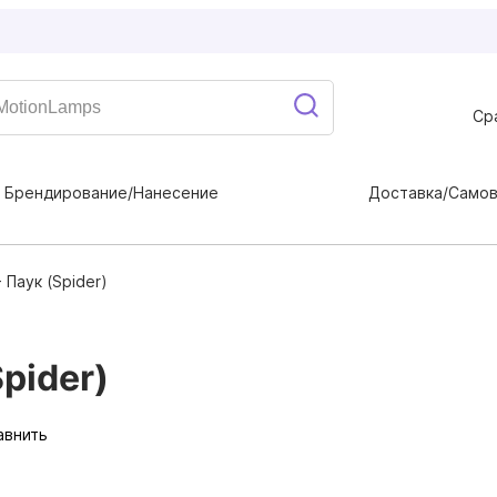
Ср
Брендирование/Нанесение
Доставка/Само
 Паук (Spider)
pider)
авнить