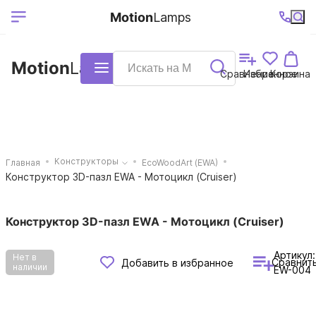
Выберите ваш
Ваш регион
+7 (495)740-
График
Motion
Lamps
доставки
38-68
работы
город
Motion
Lamps
Каталог
Сравнение
Избранное
Корзина
Конструкторы
Главная
EcoWoodArt (EWA)
Конструктор 3D-пазл EWA - Мотоцикл (Cruiser)
Конструктор 3D-пазл EWA - Мотоцикл (Cruiser)
Артикул:
Нет в
Сравнит
Добавить в избранное
наличии
EW-004