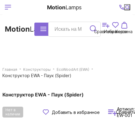
Выберите ваш
Ваш регион
+7 (495)740-
График
Motion
Lamps
доставки
38-68
работы
город
Motion
Lamps
Каталог
Сравнение
Избранное
Корзина
Главная
Конструкторы
EcoWoodArt (EWA)
Конструктор EWA - Паук (Spider)
Конструктор EWA - Паук (Spider)
Артикул:
Нет в
Сравнит
Добавить в избранное
наличии
EW-001