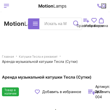
Выберите ваш
Ваш регион
+7 (495)740-
График
Motion
Lamps
доставки
38-68
работы
город
Motion
Lamps
Каталог
Сравнение
Избранное
Корзина
Главная
Катушки Тесла и реквизит
Аренда музыкальной катушки Тесла (Сутки)
Аренда музыкальной катушки Тесла (Сутки)
Артикул:
Товар в
Сравнит
Добавить в избранное
AKT-
наличии
004