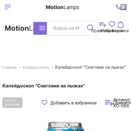
Выберите ваш
Ваш регион
+7 (495)740-
График
Motion
Lamps
доставки
38-68
работы
город
Motion
Lamps
Каталог
Сравнение
Избранное
Корзина
Калейдоскоп "Снеговик на лыжах"
Главная
Калейдоскопы
Калейдоскоп "Снеговик на лыжах"
Артикул:
Нет в
Сравнит
Добавить в избранное
наличии
KO-089