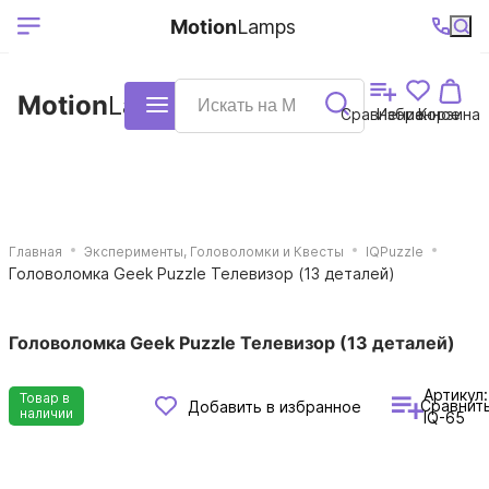
Выберите ваш
Ваш регион
+7 (495)740-
График
Motion
Lamps
доставки
38-68
работы
город
Motion
Lamps
Каталог
Сравнение
Избранное
Корзина
Главная
Эксперименты, Головоломки и Квесты
IQPuzzle
Головоломка Geek Puzzle Телевизор (13 деталей)
Головоломка Geek Puzzle Телевизор (13 деталей)
Артикул:
Товар в
Сравнит
Добавить в избранное
наличии
IQ-65