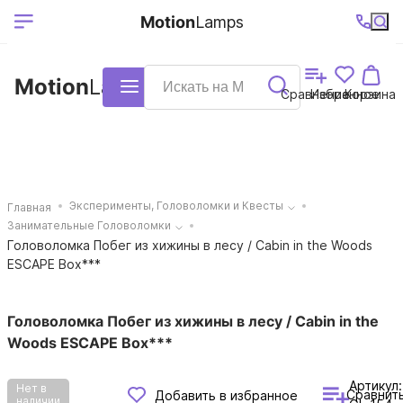
Выберите ваш
Ваш регион
+7 (495)740-
График
Motion
Lamps
доставки
38-68
работы
город
Motion
Lamps
Каталог
Сравнение
Избранное
Корзина
Эксперименты, Головоломки и Квесты
Главная
Занимательные Головоломки
Головоломка Побег из хижины в лесу / Cabin in the Woods
ESCAPE Box***
Головоломка Побег из хижины в лесу / Cabin in the
Woods ESCAPE Box***
Артикул:
Нет в
Сравнит
Добавить в избранное
наличии