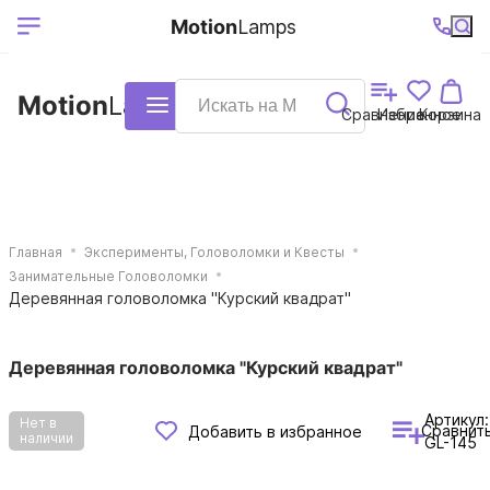
Выберите ваш
Ваш регион
+7 (495)740-
График
Motion
Lamps
доставки
38-68
работы
город
Motion
Lamps
Каталог
Сравнение
Избранное
Корзина
Главная
Эксперименты, Головоломки и Квесты
Занимательные Головоломки
Деревянная головоломка "Курский квадрат"
Деревянная головоломка "Курский квадрат"
Артикул:
Нет в
Сравнит
Добавить в избранное
наличии
GL-145