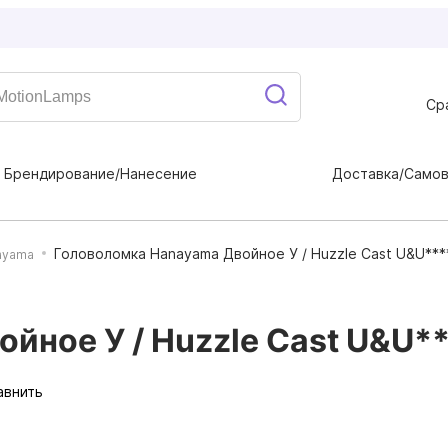
Ср
Брендирование/Нанесение
Доставка/Само
Головоломка Hanayama Двойное У / Huzzle Cast U&U***
ayama
йное У / Huzzle Cast U&U*
авнить