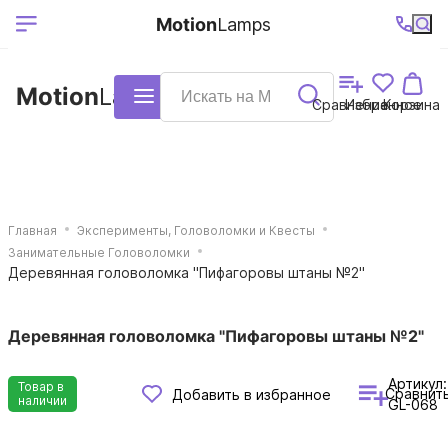
Выберите ваш
Ваш регион
+7 (495)740-
График
Motion
Lamps
доставки
38-68
работы
город
Motion
Lamps
Каталог
Сравнение
Избранное
Корзина
Главная
Эксперименты, Головоломки и Квесты
Занимательные Головоломки
Деревянная головоломка "Пифагоровы штаны №2"
Деревянная головоломка "Пифагоровы штаны №2"
Артикул:
Товар в
Сравнит
Добавить в избранное
наличии
GL-068