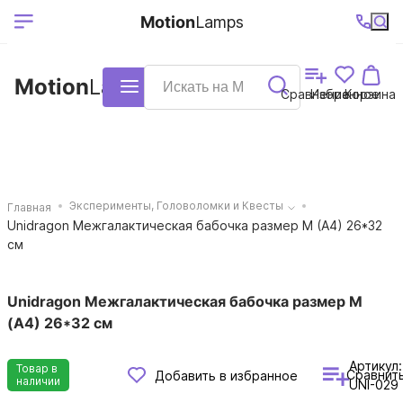
Выберите ваш
Ваш регион
+7 (495)740-
График
Motion
Lamps
доставки
38-68
работы
город
Motion
Lamps
Каталог
Сравнение
Избранное
Корзина
Эксперименты, Головоломки и Квесты
Главная
Unidragon Межгалактическая бабочка размер M (A4) 26*32
см
Unidragon Межгалактическая бабочка размер M
(A4) 26*32 см
Артикул:
Товар в
Сравнит
Добавить в избранное
наличии
UNI-029