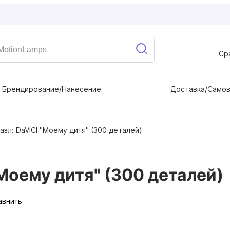
Ср
Брендирование/Нанесение
Доставка/Само
зл: DaVICI "Моему дитя" (300 деталей)
Моему дитя" (300 деталей)
авнить