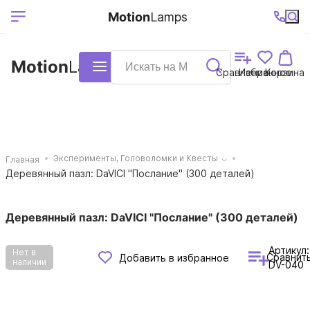
Выберите ваш
Ваш регион
+7 (495)740-
График
Motion
Lamps
доставки
38-68
работы
город
Motion
Lamps
Каталог
Сравнение
Избранное
Корзина
Эксперименты, Головоломки и Квесты
Главная
Деревянный пазл: DaVICI "Послание" (300 деталей)
Деревянный пазл: DaVICI "Послание" (300 деталей)
Артикул:
Нет в
Сравнит
Добавить в избранное
наличии
DV-040