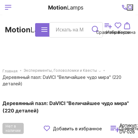
Выберите ваш
Ваш регион
+7 (495)740-
График
Motion
Lamps
доставки
38-68
работы
город
Motion
Lamps
Каталог
Сравнение
Избранное
Корзина
Эксперименты, Головоломки и Квесты
Главная
Деревянный пазл: DaVICI "Величайшее чудо мира" (220
деталей)
Деревянный пазл: DaVICI "Величайшее чудо мира"
(220 деталей)
Артикул:
Нет в
Сравнит
Добавить в избранное
наличии
DV-028