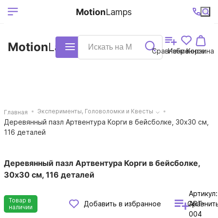
Выберите ваш
Ваш регион
+7 (495)740-
График
Motion
Lamps
доставки
38-68
работы
город
Motion
Lamps
Каталог
Сравнение
Избранное
Корзина
Эксперименты, Головоломки и Квесты
Главная
Деревянный пазл Артвентура Корги в бейсболке, 30х30 см,
116 деталей
Деревянный пазл Артвентура Корги в бейсболке,
30х30 см, 116 деталей
Артикул:
Товар в
Сравнит
Добавить в избранное
ART-
наличии
004