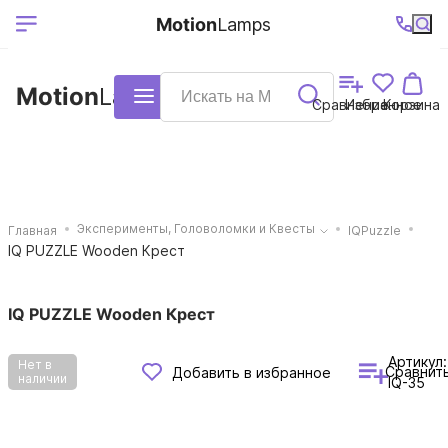
Выберите ваш
Ваш регион
+7 (495)740-
График
Motion
Lamps
доставки
38-68
работы
город
Motion
Lamps
Каталог
Сравнение
Избранное
Корзина
Эксперименты, Головоломки и Квесты
Главная
IQPuzzle
IQ PUZZLE Wooden Крест
IQ PUZZLE Wooden Крест
Артикул:
Нет в
Сравнит
Добавить в избранное
наличии
IQ-35