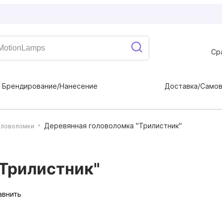
Ср
Брендирование/Нанесение
Доставка/Само
Деревянная головоломка "Трилистник"
оловоломки
"Трилистник"
авнить