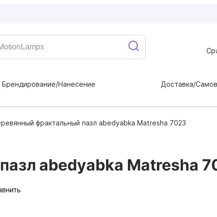
Ср
Брендирование/Нанесение
Доставка/Само
ревянный фрактальный пазл abedyabka Matresha 7023
пазл abedyabka Matresha 7
авнить