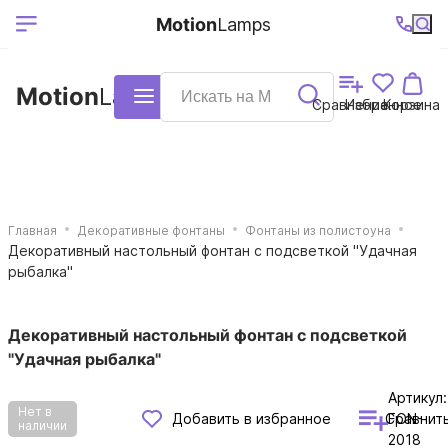
Выберите ваш
Ваш регион
+7 (495)740-
График
Motion
Lamps
доставки
38-68
работы
город
Motion
Lamps
Каталог
Сравнение
Избранное
Корзина
Главная
Декоративные фонтаны
Фонтаны из полистоуна
Декоративный настольный фонтан с подсветкой "Удачная
рыбалка"
Декоративный настольный фонтан с подсветкой
"Удачная рыбалка"
Артикул:
Нет в
Сравнит
Добавить в избранное
FON-
наличии
2018