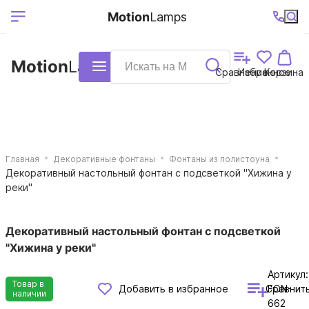
Выберите ваш
Ваш регион
+7 (495)740-
График
Motion
Lamps
доставки
38-68
работы
город
Motion
Lamps
Каталог
Сравнение
Избранное
Корзина
Главная
Декоративные фонтаны
Фонтаны из полистоуна
Декоративный настольный фонтан с подсветкой "Хижина у
реки"
Декоративный настольный фонтан с подсветкой
"Хижина у реки"
Артикул:
Товар в
Сравнит
Добавить в избранное
FON-
наличии
662