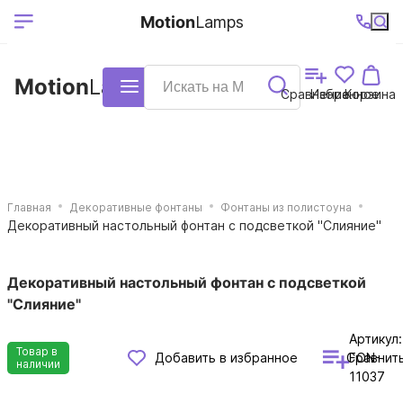
Выберите ваш
Ваш регион
+7 (495)740-
График
Motion
Lamps
доставки
38-68
работы
город
Motion
Lamps
Каталог
Сравнение
Избранное
Корзина
Главная
Декоративные фонтаны
Фонтаны из полистоуна
Декоративный настольный фонтан с подсветкой "Слияние"
Декоративный настольный фонтан с подсветкой
"Слияние"
Артикул:
Товар в
Сравнит
Добавить в избранное
FON-
наличии
11037