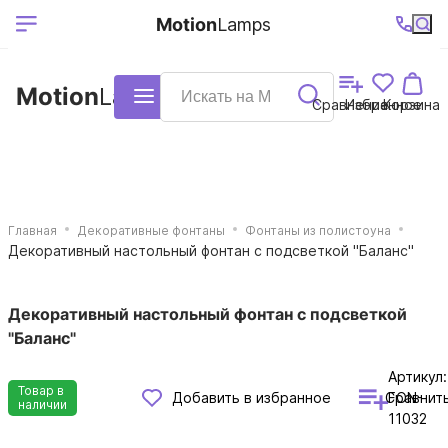
Выберите ваш
Ваш регион
+7 (495)740-
График
Motion
Lamps
доставки
38-68
работы
город
Motion
Lamps
Каталог
Сравнение
Избранное
Корзина
Главная
Декоративные фонтаны
Фонтаны из полистоуна
Декоративный настольный фонтан с подсветкой "Баланс"
Декоративный настольный фонтан с подсветкой
"Баланс"
Артикул:
Товар в
Сравнит
Добавить в избранное
FON-
наличии
11032