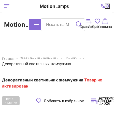
Выберите ваш
Ваш регион
+7 (495)740-
График
Motion
Lamps
доставки
38-68
работы
город
Motion
Lamps
Каталог
Сравнение
Избранное
Корзина
Светильники и ночники
Ночники
Главная
Декоративный светильник жемчужина
Декоративный светильник жемчужина
Товар не
активирован
Артикул:
Нет в
Сравнит
Добавить в избранное
наличии
LL-006