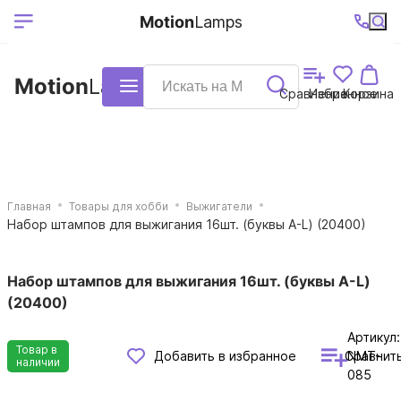
Выберите ваш
Ваш регион
+7 (495)740-
График
Motion
Lamps
доставки
38-68
работы
город
Motion
Lamps
Каталог
Сравнение
Избранное
Корзина
Главная
Товары для хобби
Выжигатели
Набор штампов для выжигания 16шт. (буквы A-L) (20400)
Набор штампов для выжигания 16шт. (буквы A-L)
(20400)
Артикул:
Товар в
Сравнит
Добавить в избранное
NMT-
наличии
085