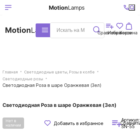
Выберите ваш
Ваш регион
+7 (495)740-
График
Motion
Lamps
доставки
38-68
работы
город
Motion
Lamps
Каталог
Сравнение
Избранное
Корзина
Главная
Светодиодные цветы, Розы в колбе
Светодиодные розы
Светодиодная Роза в шаре Оранжевая (Зел)
Светодиодная Роза в шаре Оранжевая (Зел)
Артикул:
Нет в
Сравнит
Добавить в избранное
наличии
SN-55