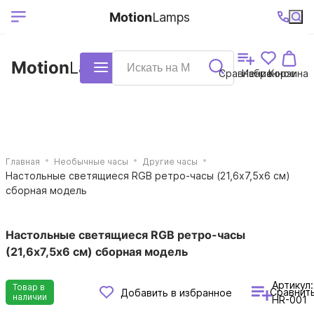
Выберите ваш
Ваш регион
+7 (495)740-
График
Motion
Lamps
доставки
38-68
работы
город
Motion
Lamps
Каталог
Сравнение
Избранное
Корзина
Главная
Необычные часы
Другие часы
Настольные светящиеся RGB ретро-часы (21,6x7,5х6 см)
сборная модель
Настольные светящиеся RGB ретро-часы
(21,6x7,5х6 см) сборная модель
Артикул:
Товар в
Сравнит
Добавить в избранное
наличии
HR-001