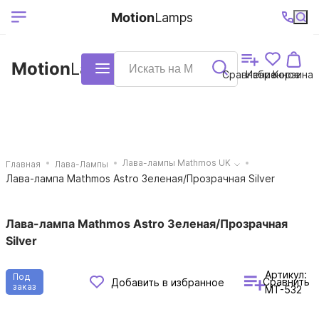
Выберите ваш
Ваш регион
+7 (495)740-
График
Motion
Lamps
доставки
38-68
работы
город
Motion
Lamps
Каталог
Сравнение
Избранное
Корзина
Лава-лампы Mathmos UK
Главная
Лава-Лампы
Лава-лампа Mathmos Astro Зеленая/Прозрачная Silver
Лава-лампа Mathmos Astro Зеленая/Прозрачная
Silver
Артикул:
Под
Сравнить
Добавить в избранное
заказ
MT-532