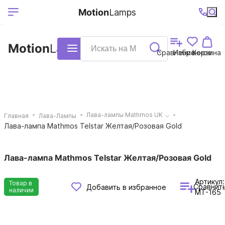
Выберите ваш
Ваш регион
+7 (495)740-
График
Motion
Lamps
доставки
38-68
работы
город
Motion
Lamps
Каталог
Сравнение
Избранное
Корзина
Лава-лампы Mathmos UK
Главная
Лава-Лампы
Лава-лампа Mathmos Telstar Желтая/Розовая Gold
Лава-лампа Mathmos Telstar Желтая/Розовая Gold
Артикул:
Товар в
Сравнит
Добавить в избранное
наличии
MT-165