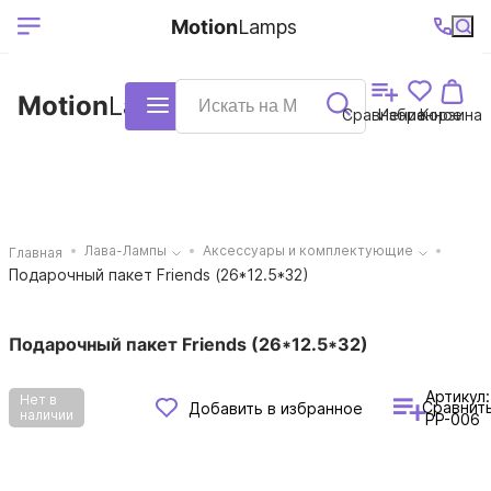
Выберите ваш
Ваш регион
+7 (495)740-
График
Motion
Lamps
доставки
38-68
работы
город
Motion
Lamps
Каталог
Сравнение
Избранное
Корзина
Лава-Лампы
Аксессуары и комплектующие
Главная
Подарочный пакет Friends (26*12.5*32)
Подарочный пакет Friends (26*12.5*32)
Артикул:
Нет в
Сравнит
Добавить в избранное
наличии
PP-006