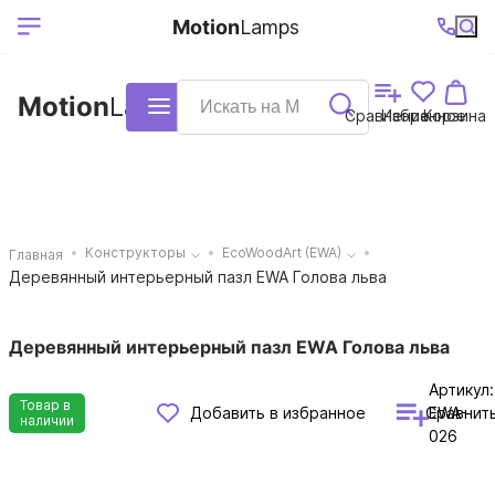
Выберите ваш
Ваш регион
+7 (495)740-
График
Motion
Lamps
доставки
38-68
работы
город
Motion
Lamps
Каталог
Сравнение
Избранное
Корзина
Конструкторы
EcoWoodArt (EWA)
Главная
Деревянный интерьерный пазл EWA Голова льва
Деревянный интерьерный пазл EWA Голова льва
Артикул:
Товар в
Сравнит
Добавить в избранное
EWA-
наличии
026