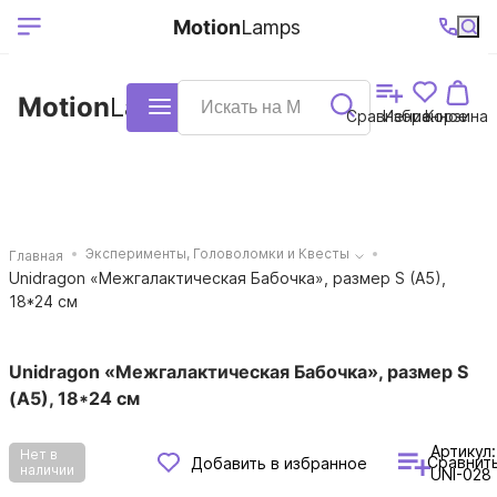
Выберите ваш
Ваш регион
+7 (495)740-
График
Motion
Lamps
доставки
38-68
работы
город
Motion
Lamps
Каталог
Сравнение
Избранное
Корзина
Эксперименты, Головоломки и Квесты
Главная
Unidragon «Межгалактическая Бабочка», размер S (A5),
18*24 см
Unidragon «Межгалактическая Бабочка», размер S
(A5), 18*24 см
Артикул:
Нет в
Сравнит
Добавить в избранное
наличии
UNI-028