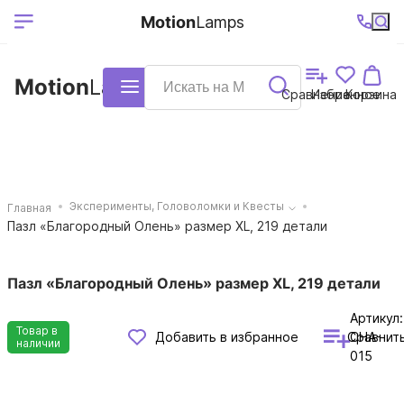
Выберите ваш
Ваш регион
+7 (495)740-
График
Motion
Lamps
доставки
38-68
работы
город
Motion
Lamps
Каталог
Сравнение
Избранное
Корзина
Эксперименты, Головоломки и Квесты
Главная
Пазл «Благородный Олень» размер XL, 219 детали
Пазл «Благородный Олень» размер XL, 219 детали
Артикул:
Товар в
Сравнит
Добавить в избранное
CHA-
наличии
015