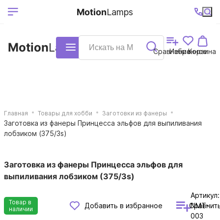
Выберите ваш
Ваш регион
+7 (495)740-
График
Motion
Lamps
доставки
38-68
работы
город
Motion
Lamps
Каталог
Сравнение
Избранное
Корзина
Главная
Товары для хобби
Заготовки из фанеры
Заготовка из фанеры Принцесса эльфов для выпиливания
лобзиком (375/3s)
Заготовка из фанеры Принцесса эльфов для
выпиливания лобзиком (375/3s)
Артикул:
Товар в
Сравнит
Добавить в избранное
NMT-
наличии
003