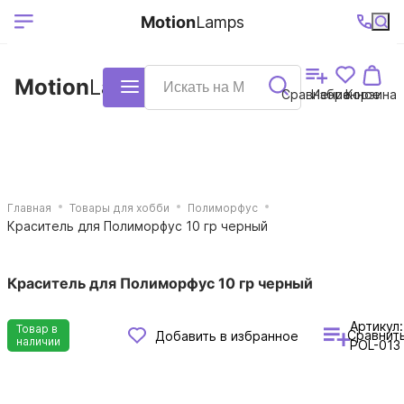
Выберите ваш
Ваш регион
+7 (495)740-
График
Motion
Lamps
доставки
38-68
работы
город
Motion
Lamps
Каталог
Сравнение
Избранное
Корзина
Главная
Товары для хобби
Полиморфус
Краситель для Полиморфус 10 гр черный
Краситель для Полиморфус 10 гр черный
Артикул:
Товар в
Сравнит
Добавить в избранное
наличии
POL-013