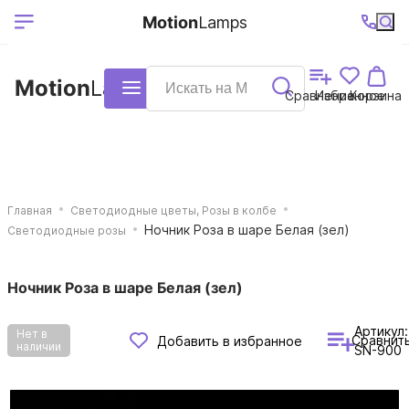
Выберите ваш
Ваш регион
+7 (495)740-
График
Motion
Lamps
доставки
38-68
работы
город
Motion
Lamps
Каталог
Сравнение
Избранное
Корзина
Главная
Светодиодные цветы, Розы в колбе
Ночник Роза в шаре Белая (зел)
Светодиодные розы
Ночник Роза в шаре Белая (зел)
Артикул:
Нет в
Сравнит
Добавить в избранное
наличии
SN-900