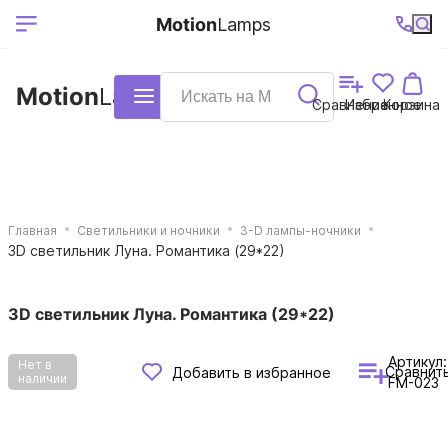
Выберите ваш
Ваш регион
+7 (495)740-
График
Motion
Lamps
доставки
38-68
работы
город
Motion
Lamps
Каталог
Сравнение
Избранное
Корзина
Главная
Светильники и ночники
3-D лампы-ночники
3D светильник Луна. Романтика (29*22)
3D светильник Луна. Романтика (29*22)
Артикул:
Нет в
Сравнит
Добавить в избранное
наличии
FM-023