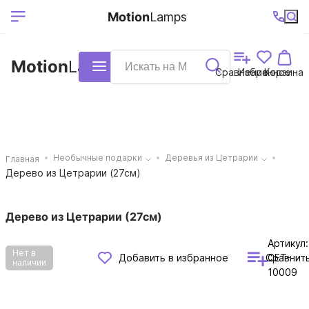
Выберите ваш
Ваш регион
+7 (495)740-
График
Motion
Lamps
доставки
38-68
работы
город
Motion
Lamps
Каталог
Сравнение
Избранное
Корзина
Необычные подарки
Деревья из Цетрарии
Главная
Дерево из Цетрарии (27см)
Дерево из Цетрарии (27см)
Артикул:
Нет в
Сравнит
Добавить в избранное
CET-
наличии
10009