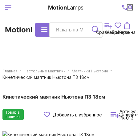
Выберите ваш
Ваш регион
+7 (495)740-
График
Motion
Lamps
доставки
38-68
работы
город
Motion
Lamps
Каталог
Сравнение
Избранное
Корзина
Главная
Настольные маятники
Маятники Ньютона
Кинетический маятник Ньютона П3 18см
Кинетический маятник Ньютона П3 18см
Артикул:
Товар в
Сравнит
Добавить в избранное
наличии
Pk-013