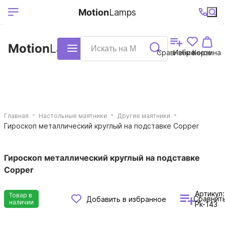
Выберите ваш
Ваш регион
+7 (495)740-
График
Motion
Lamps
доставки
38-68
работы
город
Motion
Lamps
Каталог
Сравнение
Избранное
Корзина
Главная
Настольные маятники
Другие маятники
Гироскоп металлический круглый на подставке Copper
Гироскоп металлический круглый на подставке
Copper
Артикул:
Товар в
Сравнит
Добавить в избранное
наличии
Pk-143