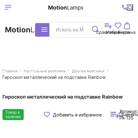
Выберите ваш
Ваш регион
+7 (495)740-
График
Motion
Lamps
доставки
38-68
работы
город
Motion
Lamps
Каталог
Сравнение
Избранное
Корзина
Главная
Настольные маятники
Другие маятники
Гироскоп металлический на подставке Rainbow
Гироскоп металлический на подставке Rainbow
Артикул:
Товар в
Сравнит
Добавить в избранное
наличии
Pk-135