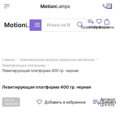
Выберите ваш
Ваш регион
+7 (495)740-
График
Motion
Lamps
доставки
38-68
работы
город
Motion
Lamps
Каталог
Сравнение
Избранное
Корзина
Главная
Левитирующие модели, левитроны магнитные
Левитирующие платформы
Левитирующая платформа 400 гр. черная
Левитирующая платформа 400 гр. черная
Артикул:
Нет в
Сравнит
Добавить в избранное
наличии
LEV-015