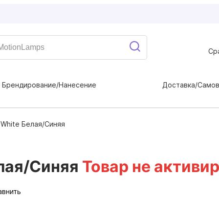
Ср
Брендирование/Нанесение
Доставка/Само
 White Белая/Синяя
лая/Синяя
Товар не активи
авнить