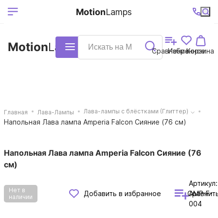
Выберите ваш
Ваш регион
+7 (495)740-
График
Motion
Lamps
доставки
38-68
работы
город
Motion
Lamps
Каталог
Сравнение
Избранное
Корзина
Лава-лампы с блёстками (Глиттер)
Главная
Лава-Лампы
Напольная Лава лампа Amperia Falcon Сияние (76 см)
Напольная Лава лампа Amperia Falcon Сияние (76
см)
Артикул:
Нет в
Сравнит
Добавить в избранное
AMP-F-
наличии
004