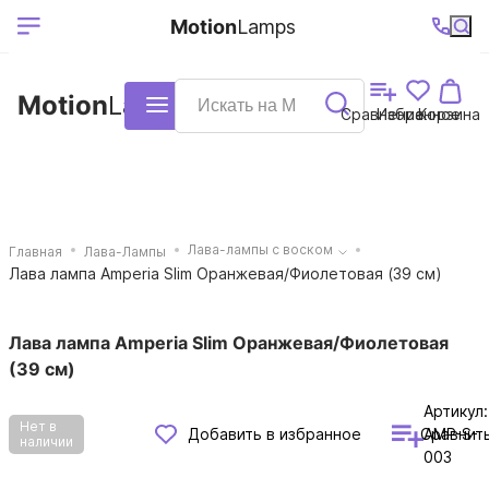
Выберите ваш
Ваш регион
+7 (495)740-
График
Motion
Lamps
доставки
38-68
работы
город
Motion
Lamps
Каталог
Сравнение
Избранное
Корзина
Лава-лампы с воском
Главная
Лава-Лампы
Лава лампа Amperia Slim Оранжевая/Фиолетовая (39 см)
Лава лампа Amperia Slim Оранжевая/Фиолетовая
(39 см)
Артикул:
Нет в
Сравнит
Добавить в избранное
AMP-S-
наличии
003