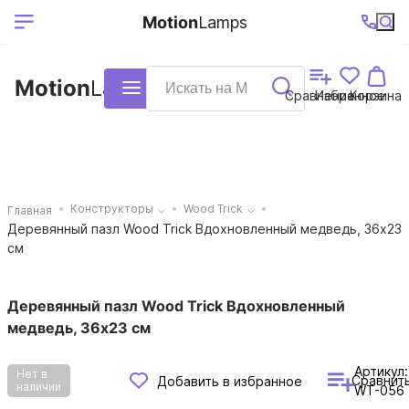
Выберите ваш
Ваш регион
+7 (495)740-
График
Motion
Lamps
доставки
38-68
работы
город
Motion
Lamps
Каталог
Сравнение
Избранное
Корзина
Конструкторы
Wood Trick
Главная
Деревянный пазл Wood Trick Вдохновленный медведь, 36x23
см
Деревянный пазл Wood Trick Вдохновленный
медведь, 36x23 см
Артикул:
Нет в
Сравнит
Добавить в избранное
наличии
WT-056