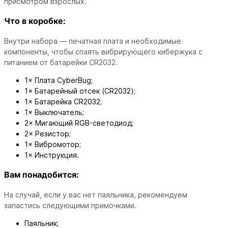
присмотром взрослых.
Что в коробке:
Внутри набора — печатная плата и необходимые
компоненты, чтобы спаять вибрирующего кибержука с
питанием от батарейки CR2032.
1× Плата CyberBug;
1× Батарейный отсек (CR2032);
1× Батарейка CR2032;
1× Выключатель;
2× Мигающий RGB-светодиод;
2× Резистор;
1× Вибромотор;
1× Инструкция.
Вам понадобится:
На случай, если у вас нет паяльника, рекомендуем
запастись следующими примочками.
Паяльник;