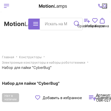
Выберите ваш
Ваш регион
+7 (495)740-
График
Motion
Lamps
доставки
38-68
работы
город
Motion
Lamps
Каталог
Сравнение
Избранное
Корзина
Главная
Конструкторы
Электронные конструкторы и наборы робототехники
Набор для пайки "CyberBug"
Набор для пайки "CyberBug"
Артикул:
Нет в
Сравнит
Добавить в избранное
наличии
OBK-027