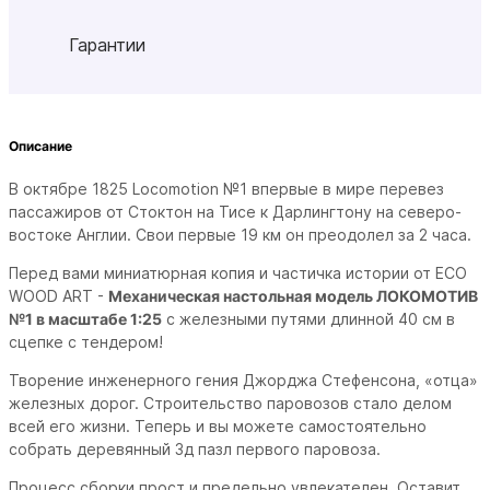
Гарантии
Описание
В октябре 1825 Locomotion №1 впервые в мире перевез
пассажиров от Стоктон на Тисе к Дарлингтону на северо-
востоке Англии. Свои первые 19 км он преодолел за 2 часа.
Перед вами миниатюрная копия и частичка истории от ECO
WOOD ART -
Механическая настольная модель ЛОКОМОТИВ
№1 в масштабе 1:25
с железными путями длинной 40 см в
сцепке с тендером!
Творение инженерного гения Джорджа Стефенсона, «отца»
железных дорог. Строительство паровозов стало делом
всей его жизни. Теперь и вы можете самостоятельно
собрать деревянный 3д пазл первого паровоза.
Процесс сборки прост и предельно увлекателен. Оставит