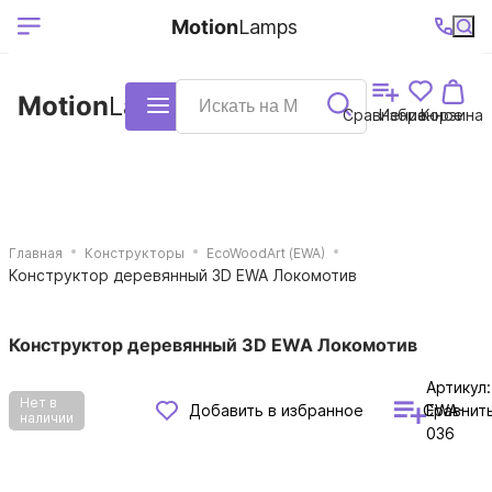
Выберите ваш
Ваш регион
+7 (495)740-
График
Motion
Lamps
доставки
38-68
работы
город
Motion
Lamps
Каталог
Сравнение
Избранное
Корзина
Главная
Конструкторы
EcoWoodArt (EWA)
Конструктор деревянный 3D EWA Локомотив
Конструктор деревянный 3D EWA Локомотив
Артикул:
Нет в
Сравнит
Добавить в избранное
EWA-
наличии
036