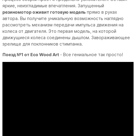
яркие, неизгладимые впечатления. Запущенный
резиномотор оживит готовую модель
прямо в руках
автора. Вы получите уникальную возможность наглядно
рассмотреть механизм передачи импульса движения на
колеса от двигателя. Это первая модель, на которой
движущиеся колеса соединены дышлом. Завораживающее
зрелище для поклонников стимпанка.
Поезд №1 от Eco Wood Art
- Все гениальное так просто!