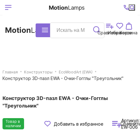
Выберите ваш
Ваш регион
+7 (495)740-
График
Motion
Lamps
доставки
38-68
работы
город
Motion
Lamps
Каталог
Сравнение
Избранное
Корзина
Главная
Конструкторы
EcoWoodArt (EWA)
Конструктор 3D-пазл EWA - Очки-Гогглы "Треугольник"
Конструктор 3D-пазл EWA - Очки-Гогглы
"Треугольник"
Артикул:
Товар в
Сравнит
Добавить в избранное
наличии
EW-006